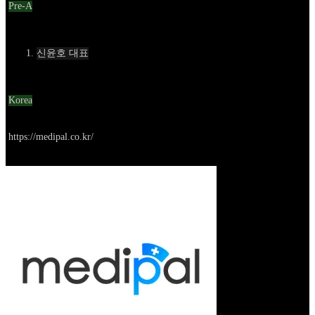
Pre-A
Contact
신윤호 대표
Location
Korea
Go to service
https://medipal.co.kr/