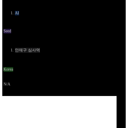
카테고리
AI
Round
Seed
Contact
안재구 심사역
Location
Korea
Go to service
N/A