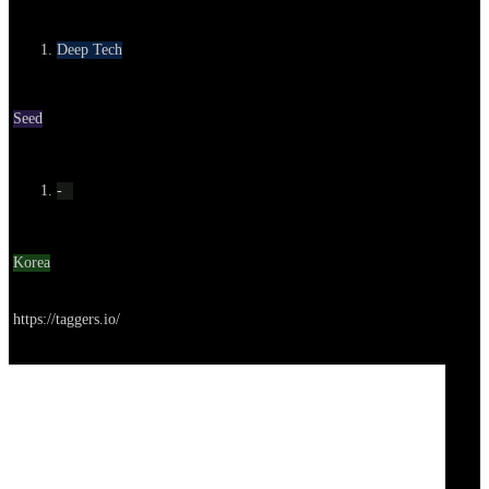
카테고리
Deep Tech
Round
Seed
Contact
-
Location
Korea
Go to service
https://taggers.io/