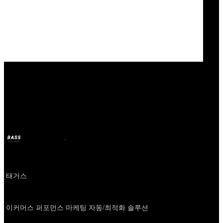
Our Bands
태거스
BASS
11 oct 2024
hace 2 años
Company
태거스
About
이커머스 퍼포먼스 마케팅 자동/최적화 솔루션