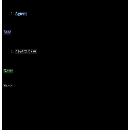
카테고리
Agtech
Round
Seed
Contact
신윤호 대표
Location
Korea
Go to service
Vacío