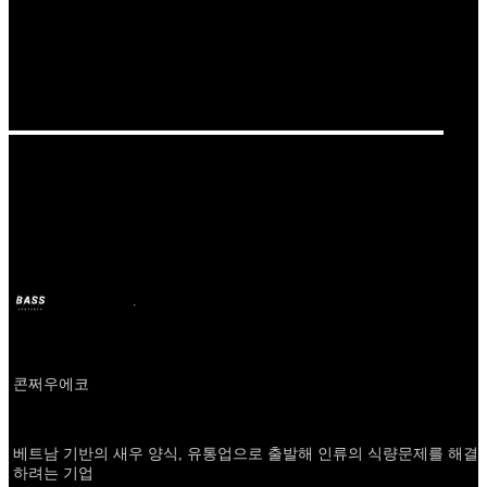
Our Bands
콘쩌우에코
BASS
6 dic 2024
hace 2 años
Company
콘쩌우에코
About
베트남 기반의 새우 양식, 유통업으로 출발해 인류의 식량문제를 해결
하려는 기업