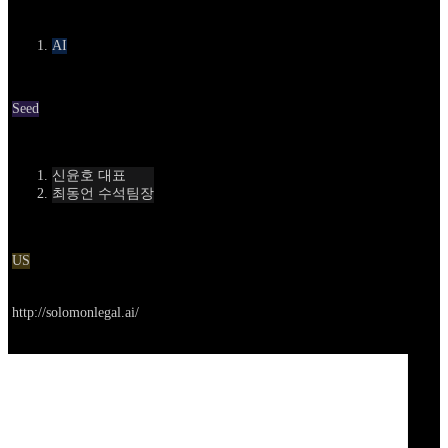
카테고리
AI
Round
Seed
Contact
신윤호 대표
최동언 수석팀장
Location
US
Go to service
http://solomonlegal.ai/