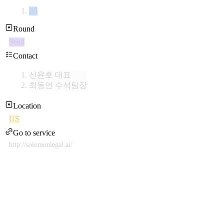
AI
Round
Seed
Contact
신윤호 대표
최동언 수석팀장
Location
US
Go to service
http://solomonlegal.ai/