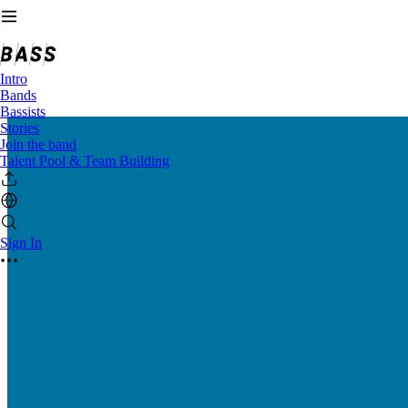
Intro
Bands
Bassists
Stories
Join the band
Talent Pool & Team Building
Sign In