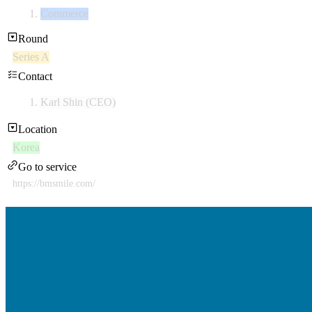
Commerce
Round
Series A
Contact
Karl Shin (CEO)
Location
Korea
Go to service
https://bmsmile.com/