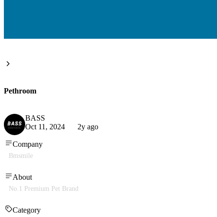
Pethroom
BASS
Oct 11, 2024
2y ago
Company
Bmsmile
About
No.1 Premium Pet Brand
Category