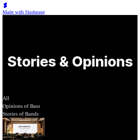
Made with Slashpage
Stories & Opinions
All
Opinions of Bass
Stories of Bands