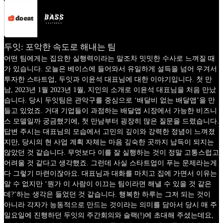
두잇: 포악한 속도로 해내는 팀
어떤 팀에게는 집요한 실행력이라는 말조차 밋밋한 수사로 느껴질 때
가 있습니다. 오늘은 베이스에 들어와서 유일하게 설득을 넘어 우겨서
투자한 스타트업, 두잇과 이윤석 대표님에 대한 이야기입니다. 첫 만
남, 2023년 1월 2023년 1월, 지인의 소개로 이윤석 대표님을 처음 만났
습니다. 당시 두잇팀은 관악구를 중심으로 ‘배달비 없는 배달앱’을 만
들고 있었죠. 거대 기업들이 과점하는 배달앱 시장에서 가능한 비즈니
스 모델일까 궁금했기에, 첫 만남부터 굉장히 많은 질문을 드렸습니다.
답변 주시는 대표님의 모습에서 고민의 깊이와 강력한 정념이 느껴졌
지만, 당시의 현 사업 계획 자체는 마음 깊숙한 곳까지 납득이 되지는
않았던 것 같습니다. 무엇보다 이를 잘 실행하는 것이 정말 고통스럽고
어려울 것 같다고 생각했죠. 그런데 사실 스타트업이 푸는 문제라는게
다 그렇기 마련이잖아요. 대표님과 대화를 마치고 집에 가면서 이유는
알 수 없지만 ‘뭔가 이 사람이 이끄는 팀이라면 해낼 수 있을 것 같은
데?’하는 생각은 들었던 것 같습니다. 행복한 하루는 그저 되는 것이
아니라 각자가 능동적으로 만드는 것이라는 의미를 담아서 당시 매 주
일요일에 진행하던 두잇의 주간회의와 슬랙(!)에 초대해 주셨는데요,