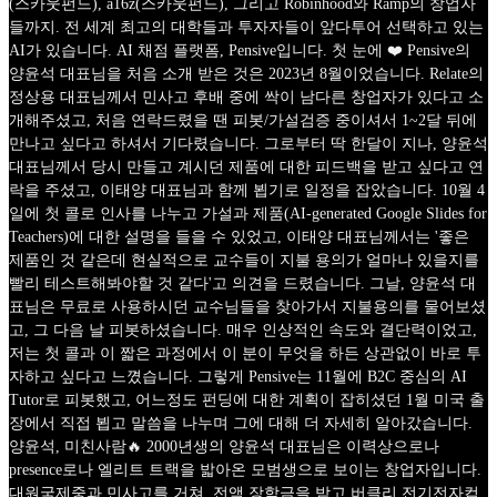
(스카웃펀드), a16z(스카웃펀드), 그리고 Robinhood와 Ramp의 창업자
들까지. 전 세계 최고의 대학들과 투자자들이 앞다투어 선택하고 있는
AI가 있습니다. AI 채점 플랫폼, Pensive입니다. 첫 눈에 ❤️ Pensive의
양윤석 대표님을 처음 소개 받은 것은 2023년 8월이었습니다. Relate의
정상용 대표님께서 민사고 후배 중에 싹이 남다른 창업자가 있다고 소
개해주셨고, 처음 연락드렸을 땐 피봇/가설검증 중이셔서 1~2달 뒤에
만나고 싶다고 하셔서 기다렸습니다. 그로부터 딱 한달이 지나, 양윤석
대표님께서 당시 만들고 계시던 제품에 대한 피드백을 받고 싶다고 연
락을 주셨고, 이태양 대표님과 함께 뵙기로 일정을 잡았습니다. 10월 4
일에 첫 콜로 인사를 나누고 가설과 제품(AI-generated Google Slides for
Teachers)에 대한 설명을 들을 수 있었고, 이태양 대표님께서는 '좋은
제품인 것 같은데 현실적으로 교수들이 지불 용의가 얼마나 있을지를
빨리 테스트해봐야할 것 같다'고 의견을 드렸습니다. 그날, 양윤석 대
표님은 무료로 사용하시던 교수님들을 찾아가서 지불용의를 물어보셨
고, 그 다음 날 피봇하셨습니다. 매우 인상적인 속도와 결단력이었고,
저는 첫 콜과 이 짧은 과정에서 이 분이 무엇을 하든 상관없이 바로 투
자하고 싶다고 느꼈습니다. 그렇게 Pensive는 11월에 B2C 중심의 AI
Tutor로 피봇했고, 어느정도 펀딩에 대한 계획이 잡히셨던 1월 미국 출
장에서 직접 뵙고 말씀을 나누며 그에 대해 더 자세히 알아갔습니다.
양윤석, 미친사람🔥 2000년생의 양윤석 대표님은 이력상으로나
presence로나 엘리트 트랙을 밟아온 모범생으로 보이는 창업자입니다.
대원국제중과 민사고를 거쳐, 전액 장학금을 받고 버클리 전기전자컴