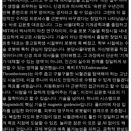
조 내비게이션, 그리고 수 초 내 의사결정을 요합니다. 작은 실수 하나
가 생명을 좌우하는 일이니, 신경외과 의사에게도 '숙련'은 수년간의
반복 훈련으로 겨우 얻어지는 경지라고 할 수 있습니다. 그런데 이 절
망적인 수작업 프로세스를 근본부터 바꾸겠다는 창업자가 나타났습니
다. 바로 김윤호 대표입니다. 그는 서울대학교 기계공학과를 졸업하고
MIT에서 박사까지 마친 연구자이자, 수술 로봇 기술을 학창시절 내내
집요하게 파고든 사람입니다. 기술이 아닌 문제에서 출발한 창업자 김
윤호 대표는 중고등학생 시절부터 로봇에 푹 빠졌고, 학부 시절에는 수
술 로봇에 특히 관심이 많았습니다. 분당서울대병원, 아산병원을 직접
찾아다니며 신경 외과 의사들을 인터뷰했고, 그 과정에서 단순히 '기계
가 대체할 수 있는 영역'이 아니라, 인간의 실수와 한계를 정밀하게 보
완할 수 있는 영역을 발견했습니다. 특히 EVT(Endovascular
Thrombectomy)는 아주 좁고 구불구불한 뇌혈관을 탐색해야 하는 고난
도 시술인데, 이걸 주니어 의사도 안정적으로 수행할 수 있게 만들겠다
는 목표를 세웠습니다. 자동화보다 더 근본적인 접근이라고 할 수 있습
니다. "사람을 더 잘하게 만들어주는 기술", 이것이 김윤호 대표의 기
술 철학이라고 할 수 있습니다. 기술을 넘어서, 하나의 시스템으로
Magnendo의 핵심 기술은 magnetic guidewire입니다. 폴리머에 자성 입
자를 삽입한 와이어를, 외부의 영구자석 로봇팔이 원격으로 조종합니
다. 복잡한 각도와 분기점이 많은 뇌혈관에서도 훨씬 더 정밀하고 빠르
게 목표 지점에 도달할 수 있죠. 놀라운 점은 이 모든 걸 AI 없이도 해
낸다는 것입니다. 규제 부담과 예측 불가능성을 피하고, 공학적 완성도