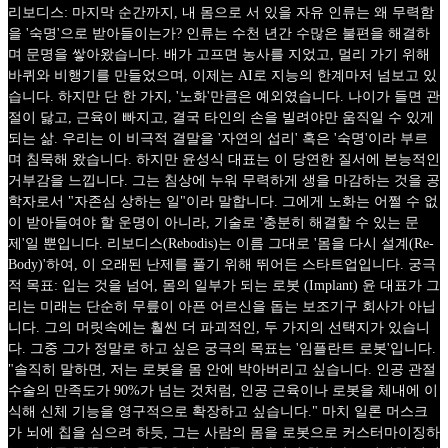
리보디스: 마지막 순간까지, 내 몸으로 서 있을 자유 인류는 왜 무력함
을 '숙명'으로 받아들이는가? 인류는 수천 년간 수많은 불편을 해결하
며 문명을 쌓아왔습니다. 배가 고프면 농사를 지었고, 멀리 가기 위해
바퀴와 비행기를 만들었으며, 이제는 AI로 지능의 한계마저 넘보고 있
습니다. 하지만 단 한 가지, '노화'만큼은 예외였습니다. 나이가 들면 관
절이 닳고, 근육이 빠지고, 결국 타인의 손을 빌려야만 움직일 수 있게
되는 삶. 우리는 이 비극적 결말을 '자연의 섭리' 혹은 '숙명'이라 부르
며 침묵해 왔습니다. 하지만 윤성식 대표는 이 당연한 질서에 본능적인
거부감을 느낍니다. 그는 침상에 누워 무력하게 생을 마감하는 것을 공
학자로서 "자존심 상하는 일"이라 말합니다. 그에게 노화는 어쩔 수 없
이 받아들여야 할 운명이 아니라, 기술로 '충분히 해결할 수 있는 문
제'일 뿐입니다. 리보디스(Rebodis)는 이름 그대로 '몸을 다시 설계(Re-
Body)'하여, 이 오래된 난제를 풀기 위해 뛰어든 스타트업입니다. 궁극
적 목표: 입는 것을 넘어, 몸의 일부가 되는 로봇 (Implant) 윤 대표가 그
리는 미래는 단순히 무릎이 아픈 어르신을 돕는 보조기구 회사가 아닙
니다. 그의 머릿속에는 훨씬 더 파괴적인, 두 가지의 선택지가 있습니
다. 그중 그가 정말로 하고 싶은 궁극의 목표는 '임플란트 로봇'입니다.
"솔직히 말하면, 저는 로봇을 몸 안에 박아버리고 싶습니다. 인공 관절
수술의 만족도가 90%가 넘는 것처럼, 인공 근육이나 로봇을 체내에 이
식해 신체 기능을 영구적으로 확장하고 싶습니다." 마치 일론 머스크
가 뇌에 칩을 심으려 하듯, 그는 사람의 몸을 로봇으로 커스터마이징하