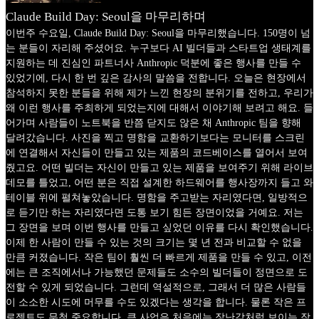
Claude Build Day: Seoul을 마무리하며
이번주 수요일, Claude Build Day: Seoul을 마무리했습니다. 150명이 넘
는 분들이 자리해 주셨어요. 누구보다 AI 빌더들과 스타트업 생태계를
지원하는 데 진심인 파트너사 Anthropic 덕분에 좋은 행사를 만들 수
있었기에, 다시 한 번 깊은 감사의 말씀을 전합니다. 오늘은 현장에서
참석하지 못한 분들을 위해 제가 느낀 현장의 분위기를 전하고, 우리가
왜 이런 행사를 주최하게 되었는지에 대해서 이야기해 보려고 해요. 들
어가며 사람들이 노트북을 반쯤 닫지도 않은 채 Anthropic 팀을 향해
달려갔습니다. 사진을 찍고 명함을 교환하기보다는 모니터를 스크린
에 연결해서 자신들이 만들고 있는 제품의 코드베이스를 열어서 보여
줬고요. 어떤 빌더는 자신이 만들고 있는 제품을 보여주기 위해 라이브
데모를 틀었고, 어떤 분은 직접 설계한 하드웨어를 행사장까지 들고 와
테이블 위에 펼쳐놓았습니다. 명함을 주고받는 자리였다면, 일방적으
로 듣기만 하는 자리였다면 도통 보기 힘든 장면이었을 거예요. 저는
그 장면을 보며 이번 행사를 만들고 싶었던 이유를 다시 확인했습니다.
이제 한 사람이 만들 수 있는 것의 크기는 몇 년 전과 비교할 수 없을
만큼 커졌습니다. 작은 팀이 훨씬 더 빠르게 제품을 만들 수 있고, 이전
에는 큰 조직에서나 가능했던 문제들도 소수의 빌더들이 정면으로 도
전할 수 있게 되었습니다. 그런데 역설적으로, 그래서 더 많은 사람들
이 소소한 시도에 머무를 수도 있겠다는 생각을 합니다. 물론 작은 프
로젝트도 무척 중요합니다. 큰 사업은 처음에는 장난감처럼 보이는 작