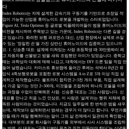
다
Index Robotics는 자체 설계한 감속기와 구동기를 기반으로 초정밀 작
업이 가능한 산업용 휴머노이드 로봇을 개발하는 스타트업입니다.
Figure AI, Tesla Optimus 등 글로벌 빅플레이어들이 범용 휴머노이드의
비전을 제시하며 주목받고 있는 가운데, Index Robotics는 다른 길을 걷
고 있습니다. 화려한 보행 퍼포먼스 대신, 산업 현장에서 실제로 쓰일
수 있는 '정밀한 손'을 가진 상반신 휴머노이드에 집중하고 있으니까
요. 1. 신승훈 대표: 설계에 미쳐있는 사람 초등학생 때 30만원짜리 레
고 자동차를 선물받고 밤을 새워 조립했던 아이가 있었습니다. 중학교
때는 과학상자 대회에 매해 나갔고, 대학에서는 DIY 드론 팀을 직접 만
들어 날렸습니다. 카이스트 휴보랩에 들어간 후에는 석박사 8년간 유
압식 4족보행로봇을 포함한 로봇 시스템을 A to Z로 3개 이상 직접 설
계하고 제작했습니다. 볼트까지 합치면 2~3천 개의 부품, 직접 설계해
서 가공 맡기는 것만 2~300개, 이것들을 조립하여 하나의 모듈을 이루
는 과정을 수없이 반복해온 사람. 신승훈 대표는 그런 사람입니다. 신
대표를 만나고 처음 느낀 인상은, 이 사람은 '설계'라는 행위 자체에 중
독된 사람이라는 것이었습니다. 지금도 일주일에 한 번씩은 밤을 새우
는데, 제작보다 설계하면서 밤새는 경우가 더 많다고 합니다. 무언가를
만들 때가 제일 행복하다는 말이 그의 삶 전체에서 일관되게 확인됩니
다. 대부분의 로봇 회사들이 구동기를 외부에서 사서 시스템을 조립하
는 반면, 신 대표는 "구동기부터 무조건 직접 만들어야 한다"는 신념을