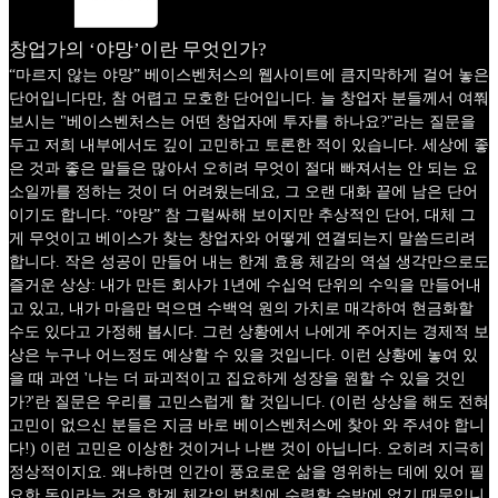
창업가의 ‘야망’이란 무엇인가?
“마르지 않는 야망” 베이스벤처스의 웹사이트에 큼지막하게 걸어 놓은
단어입니다만, 참 어렵고 모호한 단어입니다. 늘 창업자 분들께서 여쭤
보시는 "베이스벤처스는 어떤 창업자에 투자를 하나요?"라는 질문을
두고 저희 내부에서도 깊이 고민하고 토론한 적이 있습니다. 세상에 좋
은 것과 좋은 말들은 많아서 오히려 무엇이 절대 빠져서는 안 되는 요
소일까를 정하는 것이 더 어려웠는데요, 그 오랜 대화 끝에 남은 단어
이기도 합니다. “야망” 참 그럴싸해 보이지만 추상적인 단어, 대체 그
게 무엇이고 베이스가 찾는 창업자와 어떻게 연결되는지 말씀드리려
합니다. 작은 성공이 만들어 내는 한계 효용 체감의 역설 생각만으로도
즐거운 상상: 내가 만든 회사가 1년에 수십억 단위의 수익을 만들어내
고 있고, 내가 마음만 먹으면 수백억 원의 가치로 매각하여 현금화할
수도 있다고 가정해 봅시다. 그런 상황에서 나에게 주어지는 경제적 보
상은 누구나 어느정도 예상할 수 있을 것입니다. 이런 상황에 놓여 있
을 때 과연 '나는 더 파괴적이고 집요하게 성장을 원할 수 있을 것인
가?'란 질문은 우리를 고민스럽게 할 것입니다. (이런 상상을 해도 전혀
고민이 없으신 분들은 지금 바로 베이스벤처스에 찾아 와 주셔야 합니
다!) 이런 고민은 이상한 것이거나 나쁜 것이 아닙니다. 오히려 지극히
정상적이지요. 왜냐하면 인간이 풍요로운 삶을 영위하는 데에 있어 필
요한 돈이라는 것은 한계 체감의 법칙에 수렴할 수밖에 없기 때문입니