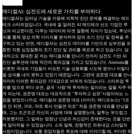
메디컬AI: 심전도에 새로운 가치를 부여하다
메디컬AI는 딥러닝 기술을 이용해 의학적 진단 문제를 해결하는 메드
테크 스타트업입니다. 국내에 잘 알려진 AI 메드테크 선도 기업인 루
닛과 비교한다면, 다루는 데이터와 타겟 질환에 차이가 있는데, 루닛이
AI를 통해 영상 의학 이미지를 분석하여 암의 조기 진단 및 정복을 추
구하고 있는 반면, 메디컬AI는 심전도 데이터를 기반으로 심부전을 포
함한 각종 심장질환의 조기 진단 및 관리를 목표로 하고 있습니다. 담
대하고도 원대한 꿈 저는 메디컬AI를 만나기 전까지 심전도 기반 AI
진단 솔루션에 대해 약간의 회의감을 가지고 있었습니다. Anumana를
비롯한 국내외 기업들이 비슷한 기술 상용화를 시도해 왔으나 이렇다
할 성과를 내지 못하고 있었기 때문입니다. 그런데 권준명 대표를 만나
자마자 이러한 회의감은 기대감으로 바뀌게 되었습니다. 스타트업 투
자를 업으로 하다 보면, 결국 ‘사람’에 투자하는 일이라는 말을 자주 하
게 되는데, 권준명 대표는 대표적으로 "투자하고 싶은"사람이라는 느
낌을 받았으니까요. 메디컬AI 권준명 대표 (이미지: 메디포뉴스) “1조
로 안 되면, 10조, 50조 회사 만들면 되죠” 처음 권준명 대표를 만났을
때, 그는 조곤조곤 자신의 사업에 대해 설명했는데, 말투는 부드럽고
차분했지만, 그 밑에는 엄청난 신념과 자신감이 존재한다는 것을 단번
에 알아차릴 수 있었습니다. 소위 말해, 전형적인 외유내강 스타일의
사람이었습니다. 보통 창업자들은 목표에 대해 이야기할 때, 커다란 목