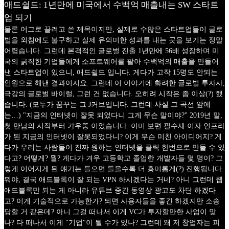
애드쉴드: 1년만에 미국에서 수백억 매출내는 SW 스타트
업 되기
물론 어그로 끌려고 쓴 제목이지만, 실제로 수많은 스타트업들이 글로
벌을 외침에도 불구하고 실제 유의미한 성과를 내는 곳을 보기는 정말
어렵습니다. 그런데 본격적인 글로벌 진출 1년만에 56배 성장하며 미
국의 굵직한 기업들에게 소프트웨어를 팔아 수백억의 매출을 만들어
낸 스타트업이 있으니, 애드쉴드 입니다. 게다가 고작 15명도 안되는
인원으로 해낸 결과이지요. 그런데 이 이야기에 화려한 글로벌 투자사,
극강의 글로벌 바이럴, 그런 건 없습니다. 오히려 시작은 좀 이상(?) 했
습니다. (모두가 꿈꾸는 그 J커브입니다. 그런데 사실 그 곡선 앞에
는…) "지금의 인터넷이 잘못 되었다니 그게 무슨 말이야?" 2019년 말,
첫 만남의 시작부터 갸우뚱 이었습니다. 이미 보편 필수재 이자 인프라
가 된 지금의 인터넷이 잘못되었다니? 이게 무슨 미친 아이디어지? 게
다가 우리는 사람들이 진짜 원하는 인터넷을 클릭 한번으로 만들 수 있
다고? 어떻게? 뭘? 게다가 겨우 고등학교 졸업한 개발자들 몇 명이? 그
렇게 이어지게 된 얘기는 들으면 들을수록 더 흥미롭게(?) 진행됩니다.
뭐야, 결국 애드블록이 잘 되는 VPN 하시겠다는 거네? 아니 그런데 웹
애드블록만 되는 게 아니라 유튜브 중간 동영상 광고도 차단 하겠다
고? 이게 기술적으로 가능한가? 되면 사용자들을 좋긴 하겠지만 소송
당할 거 같은데? 아니 그걸 떠나서 이게 VC가 투자할만한 사업이 맞
나? 다 떠나서 이게 "기업"이 될 수가 있나? 그런데 왜 저 창업자는 피