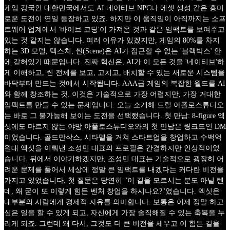
게임 강국인 대한민국에서도 AI 네이티브 NPC나 에셋 생성 같은 흥미
로운 도전이 연일 등장하고 있죠. 하지만 이 움직임이 아직까지는 소프
트웨어 업계에서 '바이브 코딩'이 가져온 것과 같은 임팩트를 보여주고
있는 것 같지는 않습니다. 여러 이유가 있겠지만, 게임의 80%를 차지
하는 3D 모델, 텍스처, 씬(Scene)은 AI가 접근할 수 없는 '블랙박스' 안
에 갇혀있기 때문입니다. 진짜 혁신은, AI가 이 모든 것을 '네이티브'하
게 이해하고, 씬 전체를 보고, 고치고, 배치할 수 있는 새로운 시스템을
바닥부터 만드는 것에서 시작됩니다. AAA급 게임의 복잡한 월드를 AI
와 함께 창조하는 것. 이것은 기술적으로 가장 어렵지만, 가장 거대한
임팩트를 만들 수 있는 문제입니다. 오늘 소개해 드릴 아폴로스튜디오
는 바로 그 불가능해 보이는 도전을 선택했습니다. 첫 만남: 8-figure 엑
싯에도 마르지 않는 야망 아폴로스튜디오와의 첫 만남은 링크드인 DM
이었습니다. 골드만삭스, 시타델을 거쳐 스타트업을 창업하고 수백억
원대 엑싯을 이뤄낸 조성민 대표의 프로필은 간결하지만 인상적이었
습니다. 뒤에서 이야기하겠지만, 조성민 대표는 기술적으로 굉장히 어
려운 문제를 풀어서 세상에 정말 큰 임팩트를 내겠다는 커다란 비전을
가지고 있었습니다. 첫 질문은 당연히 "이 길을 모르시는 분도 아닐 텐
데, 왜 굳이 또 이렇게 힘든 벤처 창업을 하시나요?"였습니다. 엑싯은
대부분의 사람에게 경제적 자유를 의미합니다. 보통은 이제 정말 하고
싶은 일을 할 수 있게 되고, 자신에게 가장 솔직해질 수 있는 축복을 누
리게 되죠. 그런데 왜 다시, 그것도 더 큰 비전을 세우고 이 힘든 길을