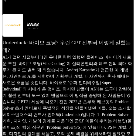
4
Underduck: 바이브 코딩? 우린 GPT 전부터 이렇게 일했는
데?
AI가 없던 시절부터 '1인 유니콘'처럼 일했던 올웨이즈 마피아의 새로
운 도전 '바이브 코딩(Vibe Coding)'이 실리콘밸리와 테크 씬의 최대 화
두가 된 지도 벌써 꽤 되었습니다. Andrej Karpathy가 언급한 이 개념
은, 자연어로 AI를 지휘하며 기획부터 개발, 디자인까지 혼자 해내는
새로운 흐름을 뜻합니다. 바야흐로 '슈퍼 인디비주얼(Super-
Individual)'의 시대가 온 것이죠. 하지만 남들이 AI라는 도구에 감탄하
기 훨씬 전부터 도구 없이 맨몸으로 이 방식을 증명해 온 사람들이 있
습니다. GPT가 세상에 나오기 전인 2022년 초부터 레브잇의 Problem
Solver 초기 멤버로서 폭발적인 성장을 만들어냈던 이들. 오늘 소개할
베이스벤처스의 밴드사 언더덕(Underduck)입니다. 1. Problem Solver:
기획, 디자인, 개발의 경계를 지운 '1인 군단' 이들의 뿌리는 레브잇(올
웨이즈)의 핵심 직군인 'Problem Solver(PS)'에 있습니다. PS는 개발, 기
획, 디자인의 경계를 허물고, 오직 문제 해결을 위해서라면 필요한 모