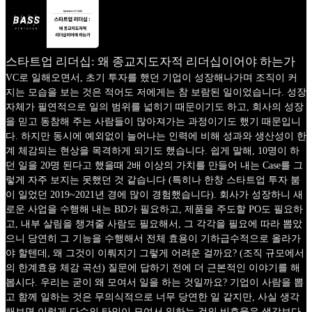
스타트업 리더십: 왜 종교지도자적 리더십이어야 하는가
VC로 일해오면서, 초기 투자를 했던 기업이 성장해나가며 조직이 커
지는 모습을 보는 것은 적어도 저에게는 참 보람된 일이었습니다. 성장
자체가 필연적으로 일의 범위를 넓히기 때문이기도 하고, 회사의 성장
을 믿고 동참해 주는 사람들이 많아져가는 과정이기도 했기 때문입니
다. 하지만 동시에 예외없이 늘어나는 인력에 비해 성과와 생산성이 한
계 체감되는 현상을 목격하게 되기도 했습니다. 쉽게 말해, 10명이 하
던 일을 20명 된다고 했을때 2배 이상의 가치를 만들어 내는 Case를 그
렇게 자주 보지는 못했던 것 같습니다 (특히나 한창 스타트업 투자 붐
이 일었던 2019~2021년 경에 많이 경험했습니다). 회사가 성장하니 새
로운 사업을 수행해 내는 BD가 필요하고, 제품을 주도할 PO도 필요하
고, 내부 살림을 챙겨줄 사람도 필요해서, 그 각각을 필요에 따라 뽑았
으니 당연히 그 기능을 수행해서 전체 효용이 기하급수적으로 올라가
야 할텐데, 왜 그것이 이뤄지기 그렇게 어려운 걸까요? (조직 규모에서
의 한계효용 체감 곡선) 질문에 답하기 전에 더 근본적인 이야기를 해
봅시다. 우리는 굳이 왜 모여서 일을 하는 것일까요? 기업이 사람을 뽑
고 함께 일하는 것은 무의식적으로 너무 당연한 일 같지만, 사실 생각
해보면 이렇게 다수의 타인이 모여서 일하는 것의 비효율은 생각보다