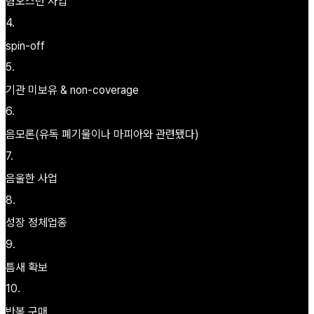
혐오스런 사업
4
.
spin-off
5
.
기관 미보유 & non-coverage
6
.
음모론(유독 폐기물이나 마피아와 관련됐다)
7
.
음울한 사업
8
.
성장 정체업종
9
.
틈새 확보
10
.
반복 구매