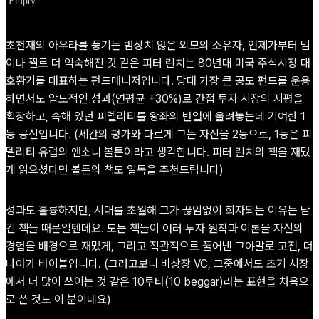
Empty
초천재의 아우라를 풍기는 범상치 않은 외모의 소유자, 언제가부터 밈
이나 짤로 더 익숙해진 것 같은 피터 린치는 80년대 미국 주식시장 대
호황기를 대표하는 펀드매니저입니다. 당대 가장 큰 공모 펀드를 운용
하면서도 압도적인 성과(연평균 +30%)로 간접 투자 시장의 지평을
확장하고, 속해 있던 피델리티를 왕좌의 반열에 올려놓는데 기여한 1
등 공신입니다. (세간의 평가와 다르게 그는 자신을 2등으로, 1등은 피
델리티 유럽의 앤소니 볼튼이라고 생각합니다. 피터 린치의 책을 재밌
게 읽으셨다면 볼튼의 책도 일독을 추천드립니다)
성과도 훌륭하지만, 시대를 초월해 그가 끊임없이 회자되는 이유는 남
긴 책들 때문일텐데요. 모든 책들이 여러 투자 원칙과 이론을 자신의
경험을 배경으로 재밌게, 그리고 직관적으로 풀어낸 그야말로 고전, 더
나아가 바이블입니다. (그러고보니 비상장 VC, 그중에서도 초기 시장
에서 더 많이 쓰이는 것 같은 10루타(10 beggar)라는 표현을 처음으
로 쓴 것도 이 분이네요)