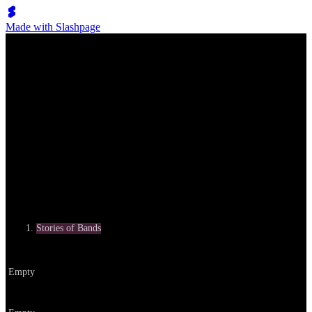
Made with Slashpage
Stories & Opinions
한국공간데이터: 피터 린치의 완벽한 선택
Category
Stories of Bands
Written by
Empty
Date