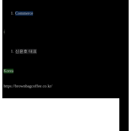
카테고리
Commerce
Round
-
Contact
신윤호 대표
Location
Korea
Go to service
https://brownbagcoffee.co.kr/