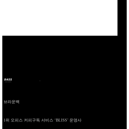
Our Bands
브라운백
BASS
Oct 11, 2024
2y ago
Company
브라운백
About
1위 오피스 커피구독 서비스 ‘BLISS’ 운영사