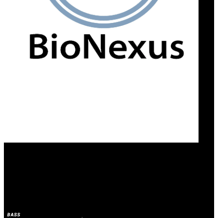
Our Bands
BioNexus
BASS