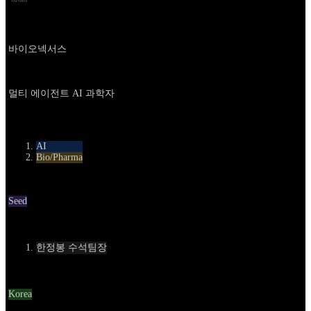
2026년 5월 19일
3달 전
Company
바이오넥서스
About
멀티 에이전트 AI 과학자
카테고리
AI
Bio/Pharma
Round
Seed
Contact
한정봉 수석팀장
Location
Korea