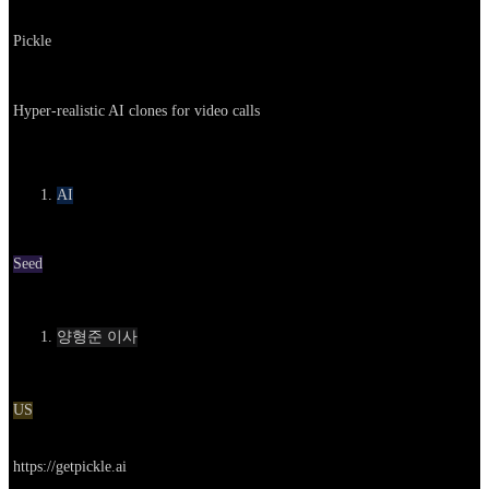
Company
Pickle
About
Hyper-realistic AI clones for video calls
카테고리
AI
Round
Seed
Contact
양형준 이사
Location
US
Go to service
https://getpickle.ai