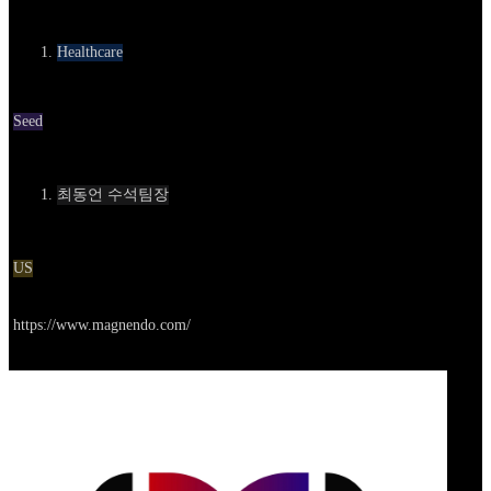
카테고리
Healthcare
Round
Seed
Contact
최동언 수석팀장
Location
US
Go to service
https://www.magnendo.com/