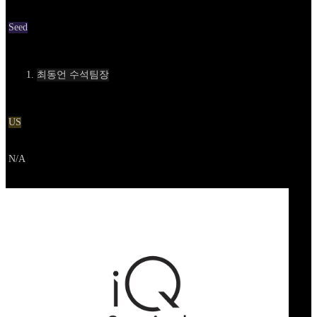
Round
Seed
Contact
최동언 수석팀장
Location
US
Go to service
N/A