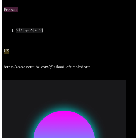
Round
Pre-seed
Contact
안재구 심사역
Location
US
Go to service
https://www.youtube.com/@nikaai_official/shorts