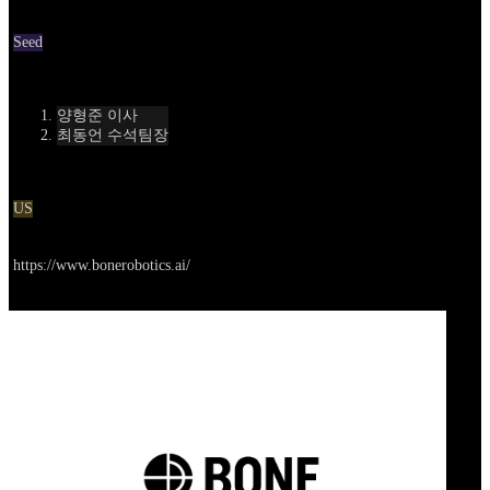
Round
Seed
Contact
양형준 이사
최동언 수석팀장
Location
US
Go to service
https://www.bonerobotics.ai/