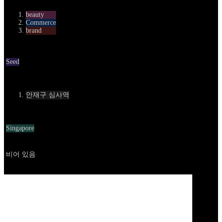
beauty
Commerce
brand
Round
Seed
Contact
안재구 심사역
Location
Singapore
Go to service
비어 있음