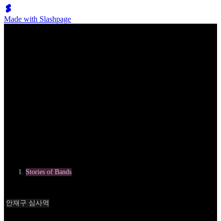
Made with Slashpage
Stories & Opinions
아폴로스튜디오: 개발자 감동으로 쌓는 진정한 게임산업의 해
자
Category
Stories of Bands
Written by
안재구 심사역
Date