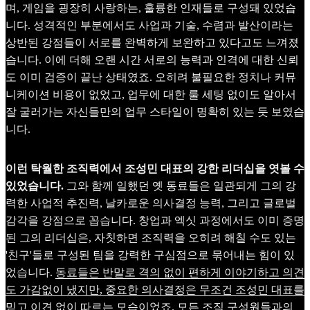
며, 게임을 굉장히 사랑하는, 훌륭한 인재들로 구성돼 있었습
니다. 성격적인 부분에서도 사업과 기술, 수렴과 발산이라는
상반된 강점들이 서로를 완벽하게 보완하고 있다고도 느껴졌
습니다. 이에 더해 오랜 시간 서로의 능력과 인격에 대한 신뢰
도 이미 검증이 끝난 상태였죠. 오히려 불필요한 정치나 커뮤
니케이션 비용이 없었고, 업무에 대한 룰 세팅 없이도 알아서
잘 굴러가는 자신들만의 업무 스타일이 명확히 있는 듯 보였습
니다.
이런 탁월한 조직력에서 조성민 대표의 강한 리더십을 엿볼 수
있었습니다.
그와 함께 일했던 옛 동료들은 일관되게 그의 강
력한 사업적 추진력, 날카로운 의사결정 능력, 그리고 글로벌
감각을 강점으로 꼽습니다. 창업과 엑싯 과정에서도 이미 증명
된 그의 리더십은, 자칫하면 조직력을 오히려 해칠 수도 있는
'친구'들로 구성된 팀을 강력한 구심점으로 묶어내는 힘이 있
었습니다.
동료들은 반말로 격의 없이 편하게 이야기하고 의견
도 가감없이 냈지만, 중요한 의사결정은 무조건 조성민 대표를
믿고 이견 없이 따르는 모습이었죠. 모든 조직 구성원들과의