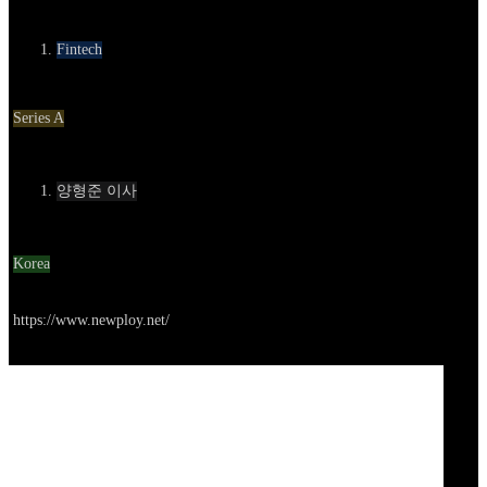
카테고리
Fintech
Round
Series A
Contact
양형준 이사
Location
Korea
Go to service
https://www.newploy.net/