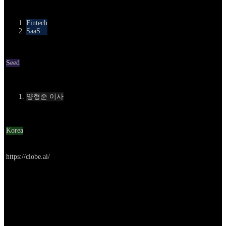
카테고리
Fintech
SaaS
Round
Seed
Contact
양형준 이사
Location
Korea
Go to service
https://clobe.ai/