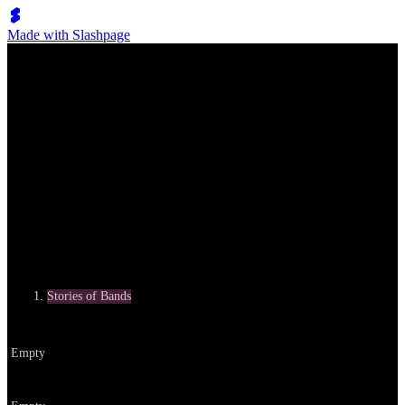
Made with Slashpage
Stories & Opinions
우나스텔라: 추격의 경제학, 혹은 미학
Category
Stories of Bands
Written by
Empty
Date