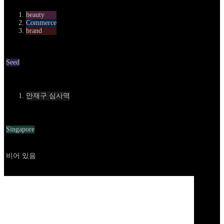
beauty
Commerce
brand
Round
Seed
Contact
안재구 심사역
Location
Singapore
Go to service
비어 있음